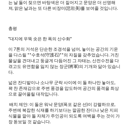
는 날 돌이 젖으면 바탕색은 더 짙어지고 문양은 더 선명해
져, 맑은 날과는 또 다른 비장미(悲壯美)를 보여줄 것입니다.
총평
"대지에 우뚝 솟은 한 폭의 산수화"
이 7톤의 거석은 단순한 조경석을 넘어, 놓이는 공간의 기운
을 다스릴 **수호석(守護石)**의 자질을 갖추었습니다. 거친
물살을 견뎌내고 둥글게 다듬어진 그 자태는, 산전수전을 다
겪고도 유연함을 잃지 않는 장군(將軍)의 기개와 닮아 있습니
다.
넓은 잔디밭이나 소나무 군락 사이에 이 돌 하나만 놓아도,
꽉 찬 존재감으로 주변 풍경을 압도하며 공간의 품격을 최상
으로 끌어올릴 대작입니다.
배치 제안: 이 돌은 워낙 문양(폭포 같은 선)이 강렬하므로,
주변에 복잡한 식재를 하기보다는 깔끔한 잔디나 낮은 지피
식물을 깔아 돌 자체가 주인공이 되도록 여백을 주는 것이 가
장 돋보일 것 같습니다.