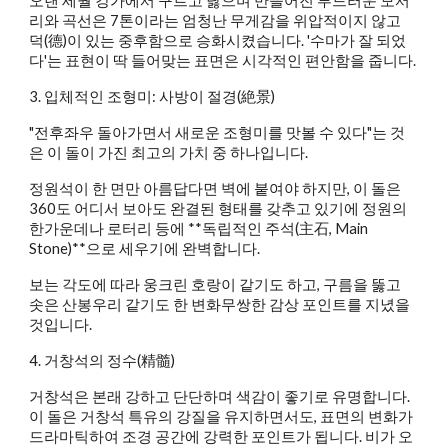
오랜 세월 강가에서 구르고 닳으며 만들어진 부드러운 모서
리와 곡선은 7톤이라는 엄청난 무게감을 위압적이지 않고
덕(德)이 있는 중후함으로 승화시켰습니다. '수마가 잘 되었
다'는 표현이 딱 들어맞는 표면은 시각적인 편안함을 줍니다.
3. 입체적인 조형미: 사방이 절경(絶景)
"전후좌우 돌아가면서 새로운 조형미를 맛볼 수 있다"는 것
은 이 돌이 가진 최고의 가치 중 하나입니다.
정원석이 한 면만 아름답다면 벽에 붙여야 하지만, 이 돌은
360도 어디서 보아도 완결된 형태를 갖추고 있기에 정원의
한가운데나 로터리 등에 **독립적인 주석(主石, Main
Stone)**으로 세우기에 완벽합니다.
보는 각도에 따라 웅크린 호랑이 같기도 하고, 구름을 뚫고
솟은 산봉우리 같기도 한 변화무쌍한 감상 포인트를 지녔을
것입니다.
4. 거창석의 정수(精髓)
거창석은 본래 강하고 단단하며 색감이 좋기로 유명합니다.
이 돌은 거창석 특유의 강질을 유지하면서도, 표면의 변화가
드라마틱하여 조경 공간에 강력한 포인트가 됩니다. 비가 오