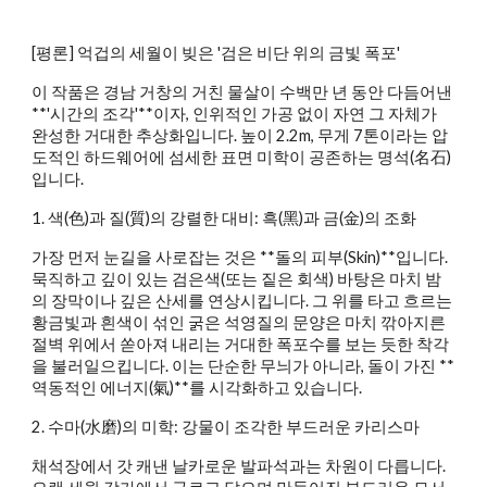
[평론] 억겁의 세월이 빚은 '검은 비단 위의 금빛 폭포'
이 작품은 경남 거창의 거친 물살이 수백만 년 동안 다듬어낸
**'시간의 조각'**이자, 인위적인 가공 없이 자연 그 자체가
완성한 거대한 추상화입니다. 높이 2.2m, 무게 7톤이라는 압
도적인 하드웨어에 섬세한 표면 미학이 공존하는 명석(名石)
입니다.
1. 색(色)과 질(質)의 강렬한 대비: 흑(黑)과 금(金)의 조화
가장 먼저 눈길을 사로잡는 것은 **돌의 피부(Skin)**입니다.
묵직하고 깊이 있는 검은색(또는 짙은 회색) 바탕은 마치 밤
의 장막이나 깊은 산세를 연상시킵니다. 그 위를 타고 흐르는
황금빛과 흰색이 섞인 굵은 석영질의 문양은 마치 깎아지른
절벽 위에서 쏟아져 내리는 거대한 폭포수를 보는 듯한 착각
을 불러일으킵니다. 이는 단순한 무늬가 아니라, 돌이 가진 **
역동적인 에너지(氣)**를 시각화하고 있습니다.
2. 수마(水磨)의 미학: 강물이 조각한 부드러운 카리스마
채석장에서 갓 캐낸 날카로운 발파석과는 차원이 다릅니다.