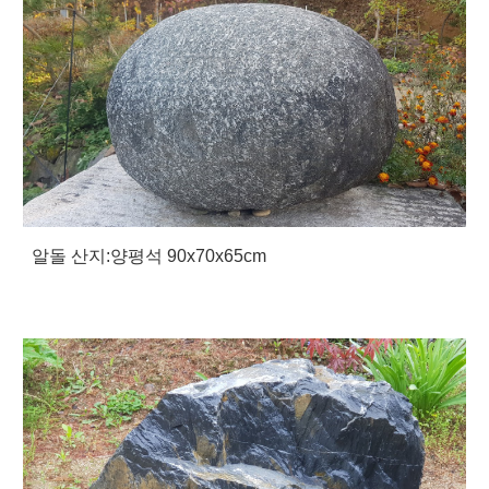
알돌 산지:양평석 90x70x65cm