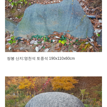
쌍봉 산지:영천석 토중석 190x110x60cm